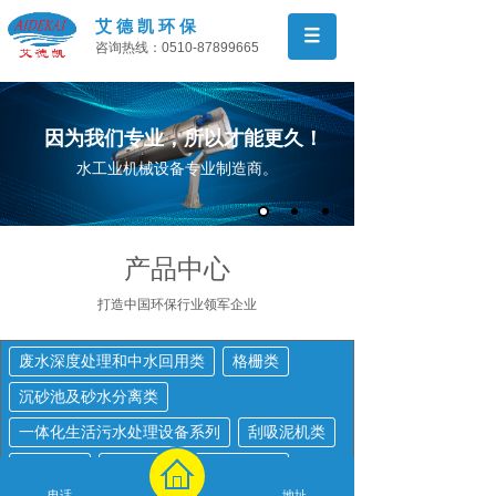
艾 德 凯 环 保
咨询热线：0510-87899665
因为我们专业，所以才能更久！
水工业机械设备专业制造商。
产品中心
打造中国环保行业领军
企业
废水深度处理和中水回用类
格栅类
沉砂池及砂水分离类
一体化生活污水处理设备系列
刮吸泥机类
除臭消毒
加药混合（搅拌）装置类
电话
地址